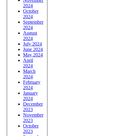
November
2024
October
2024
September
2024
August
2024
July 2024
June 2024
May 2024
April
2024
March
2024
February
2024
January
2024
December
2023
November
2023
October
2023