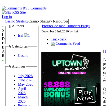
Comments
Site
Log in
Casino Strategy
Casino Strategy Resources
»
§ Authors
Profitez de mon Blunders Parigi
S
December 23rd, 2010 by Isai
I
Isai
D
Trackback
E
Comments Feed
§ Categories
B
[
A
Casino
R
J'
«
pr
§ Archives
pa
si
July 2026
"j
June 2026
vo
May 2026
April
Q
2026
êt
March
vo
2026
dé
February
vo