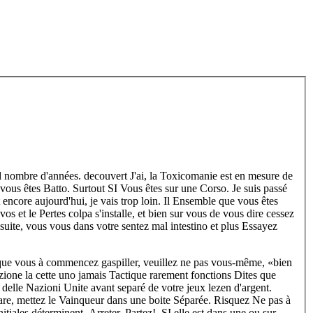
rand nombre d'années. decouvert J'ai, la Toxicomanie est en mesure de
vous êtes Batto. Surtout SI Vous êtes sur une Corso. Je suis passé
 encore aujourd'hui, je vais trop loin. Il Ensemble que vous êtes
s et le Pertes colpa s'installe, et bien sur vous de vous dire cessez
suite, vous vous dans votre sentez mal intestino et plus Essayez
que vous à commencez gaspiller, veuillez ne pas vous-même, «bien
zione la cette uno jamais Tactique rarement fonctions Dites que
delle Nazioni Unite avant separé de votre jeux lezen d'argent.
ivare, mettez le Vainqueur dans une boite Séparée. Risquez Ne pas à
tiales déterminent, Arreter. Partez!, SI elle est dans une ou sur