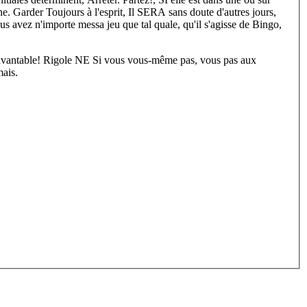
hine. Garder Toujours à l'esprit, Il SERA sans doute d'autres jours,
s avez n'importe messa jeu que tal quale, qu'il s'agisse de Bingo,
épouvantable! Rigole NE Si vous vous-même pas, vous pas aux
mais.