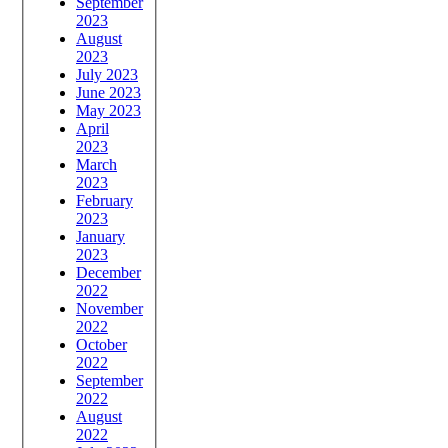
September
2023
August
2023
July 2023
June 2023
May 2023
April
2023
March
2023
February
2023
January
2023
December
2022
November
2022
October
2022
September
2022
August
2022