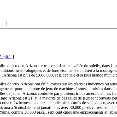
English
]
lles de jeux en Arizona se trouvent dans la «vallée du soleil», dans la 
nditions météorologiques et de fond étonnante du désert à la montagne, l
 l'Arizona est plus de 5.000.000, et la capitale et la plus grande munic
lles de jeux Arizona ont été autorisés sur les réserves indiennes ou auto
gement» pour le nombre de jeux de machines à sous autorisées dans chaq
lles de jeu en Arizona, contrôlée par plusieurs tribus amérindiennes. La 
sard Arizona est 21, et la majorité de ces salles de jeux sont ouverts 
t ouvert 24 heures et a quarante mille pieds carrés de salle de jeu, avec 
izona à Scottsdale, n'est jamais clos, avec 30,000 pieds carrés, soit cin
Yuma, compte 30.000 pi.ca., sept cent cinquante emplacements et tables