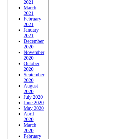
2021
March
2021
February
2021
January
2021
December
2020
November
2020
October
2020
September
2020
August
2020
July 2020
June 2020
May 2020
April
2020
March
2020
February